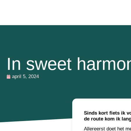
In sweet harmo
april 5, 2024
Sinds kort fiets ik
de route kom ik lan
Allereerst doet het m