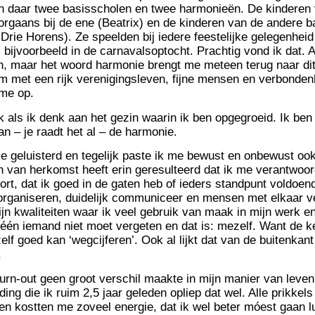
 daar twee basisscholen en twee harmonieën. De kinderen
rgaans bij de ene (Beatrix) en de kinderen van de andere ba
rie Horens). Ze speelden bij iedere feestelijke gelegenheid
 bijvoorbeeld in de carnavalsoptocht. Prachtig vond ik dat. 
n, maar het woord harmonie brengt me meteen terug naar dit
m met een rijk verenigingsleven, fijne mensen en verbonden
me op.
ok als ik denk aan het gezin waarin ik ben opgegroeid. Ik ben
an – je raadt het al – de harmonie.
e geluisterd en tegelijk paste ik me bewust en onbewust ook
in van herkomst heeft erin geresulteerd dat ik me verantwoord
oort, dat ik goed in de gaten heb of ieders standpunt voldoend
organiseren, duidelijk communiceer en mensen met elkaar ve
ijn kwaliteiten waar ik veel gebruik van maak in mijn werk e
j één iemand niet moet vergeten en dat is: mezelf. Want de 
elf goed kan ‘wegcijferen’. Ook al lijkt dat van de buitenkan
.
rn-out geen groot verschil maakte in mijn manier van leven (h
ng die ik ruim 2,5 jaar geleden opliep dat wel. Alle prikke
en kostten me zoveel energie, dat ik wel beter móest gaan l