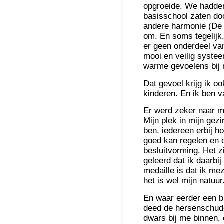
opgroeide. We hadden
basisschool zaten doo
andere harmonie (De D
om. En soms tegelijk,
er geen onderdeel va
mooi en veilig systee
warme gevoelens bij 
Dat gevoel krijg ik o
kinderen. En ik ben v
Er werd zeker naar m
Mijn plek in mijn gez
ben, iedereen erbij h
goed kan regelen en 
besluitvorming. Het z
geleerd dat ik daarbi
medaille is dat ik mez
het is wel mijn natuur
En waar eerder een bu
deed de hersenschuddi
dwars bij me binnen, 