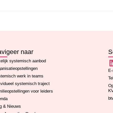
vigeer naar
S
elijk systemisch aanbod
anisatieopstellingen
E-
temisch werk in teams
Te
ividueel systemisch traject
Op
KV
ilieopstellingen voor leiders
bt
enda
g & Nieuws