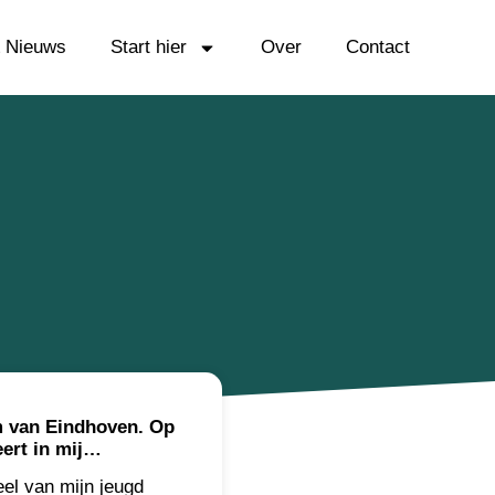
& Nieuws
Start hier
Over
Contact
um van Eindhoven. Op
eert in mij…
eel van mijn jeugd