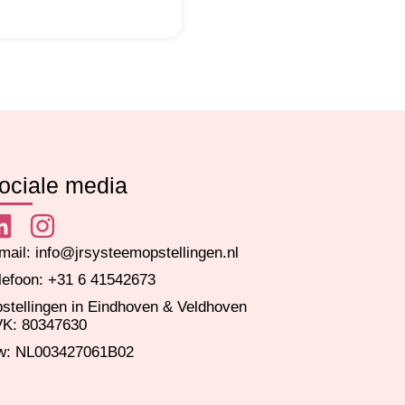
ociale media
mail: info@jrsysteemopstellingen.nl
lefoon: +31 6 41542673
stellingen in Eindhoven & Veldhoven
K: 80347630
w: NL003427061B02