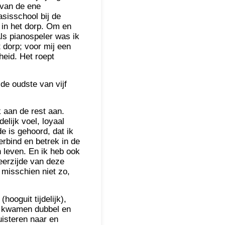
 van de ene
sisschool bij de
 in het dorp. Om en
Als pianospeler was ik
 dorp; voor mij een
heid. Het roept
 de oudste van vijf
 aan de rest aan.
elijk voel, loyaal
e is gehoord, dat ik
rbind en betrek in de
n leven. En ik heb ook
keerzijde van deze
t misschien niet zo,
ooguit tijdelijk),
ls kwamen dubbel en
uisteren naar en