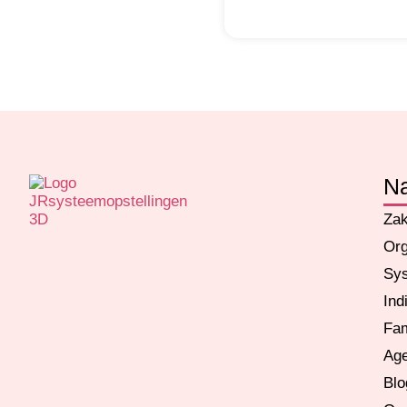
Na
Zak
Org
Sys
Ind
Fam
Ag
Blo