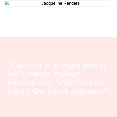
“Wanneer je je eigen plek in
het systeem inneemt,
ontstaat rust, helderheid en
kracht. Dat gun ik iedereen.”