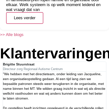
elkaar. Welk systeem is op welk moment leidend en
wat vraagt dat van
Lees verder
>> Alle blogs
Klantervaringe
Brigitte Stuurstraat
R
Directeur zorg Regionaal Autisme Centrum
C
"We hebben met het directieteam, onder leiding van Jacqueline,
"
een organisatieopstelling gedaan. Al een tijd lang zien we
D
bepaalde patronen steeds weer terugkeren in de organisatie, met
e
name binnen het MT. We wilden graag inzicht in wat wij als directie
r
wellicht vasthouden en wat wij anders kunnen doen om het beter
v
te laten stromen.
b
De opstelling heeft inzichten opgeleverd in de verschillende rollen