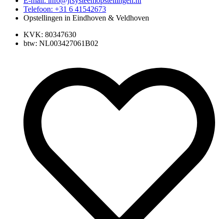
E-mail: info@jrsysteemopstellingen.nl
Telefoon: +31 6 41542673
Opstellingen in Eindhoven & Veldhoven
KVK: 80347630
btw: NL003427061B02