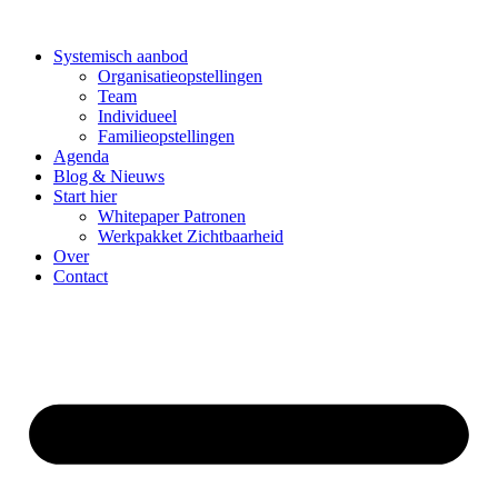
Ga
naar
Systemisch aanbod
de
Organisatieopstellingen
inhoud
Team
Individueel
Familieopstellingen
Agenda
Blog & Nieuws
Start hier
Whitepaper Patronen
Werkpakket Zichtbaarheid
Over
Contact