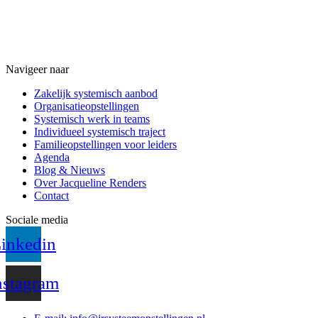
Navigeer naar
Zakelijk systemisch aanbod
Organisatieopstellingen
Systemisch werk in teams
Individueel systemisch traject
Familieopstellingen voor leiders
Agenda
Blog & Nieuws
Over Jacqueline Renders
Contact
Sociale media
inkedin
nstagram